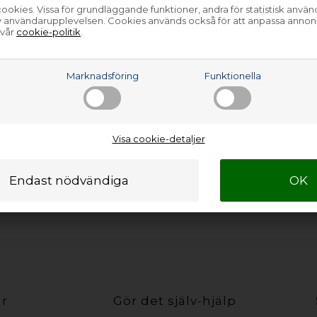
ookies. Vissa för grundläggande funktioner, andra för statistisk anvä
av användarupplevelsen. Cookies används också för att anpassa annon
 vår
cookie-politik
.
a
Marknadsföring
Funktionella
Visa cookie-detaljer
ar
Gör det själv-hjälp