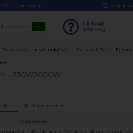
 17.00 så skickar vi idag*
30 dagars r
FÅ SVAR I
VÅR FAQ
Reservdelar - hus & trädgård
Dator och TV
Reservd
ment
gn - 230V/2000W
tinfo
Frågor om varan?
230V/2000W
 passar endast till modeller med PNC-nr. som räknas efter bindestrec