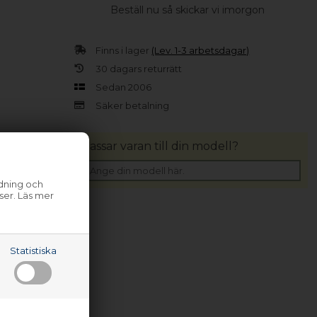
Beställ nu så skickar vi imorgon
Finns i lager
(Lev. 1-3 arbetsdagar)
30 dagars returrätt
Sedan 2006
Säker betalning
Passar varan till din modell?
ndning och
ser. Läs mer
Statistiska