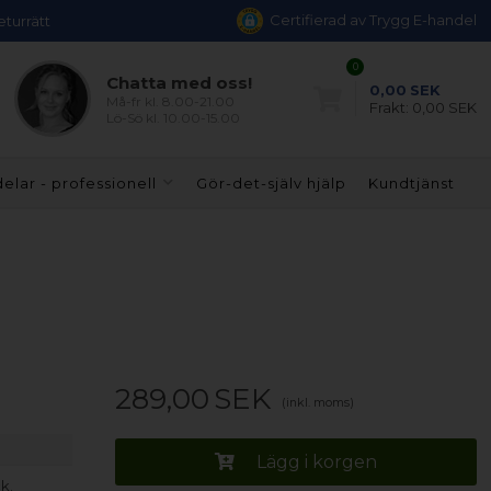
Certifierad av Trygg E-handel
eturrätt
0
Chatta med oss!
0,00
SEK
Må-fr kl. 8.00-21.00
Frakt:
0,00 SEK
Lö-Sö kl. 10.00-15.00
elar - professionell
Gör-det-själv hjälp
Kundtjänst
289,00
SEK
(inkl. moms)
Lägg i korgen
k.