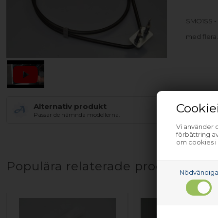
SMO1SS -
med flera
Cookie
Alternativ produkt
Passar de nämnda modellerna.
Vi använder c
förbättring 
om cookies i
Populära relaterade produkter
Nödvändig