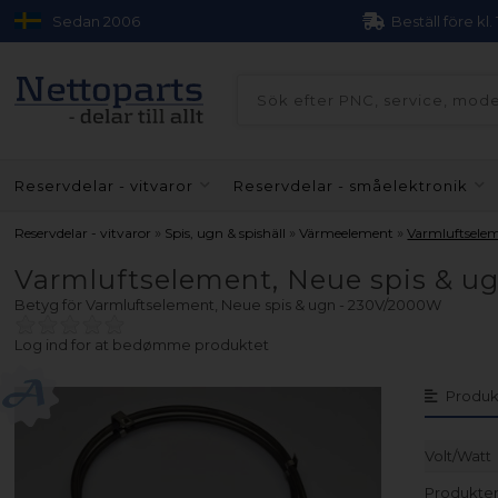
Sedan 2006
Beställ före kl.
Reservdelar - vitvaror
Reservdelar - småelektronik
»
»
»
Reservdelar - vitvaror
Spis, ugn & spishäll
Värmeelement
Varmluftsele
Varmluftselement, Neue spis & u
Betyg för
Varmluftselement, Neue spis & ugn - 230V/2000W
Log ind for at bedømme produktet
Produk
Volt/Watt
Produkten