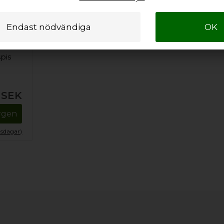
spis
SEK
orgen
tsdagar)