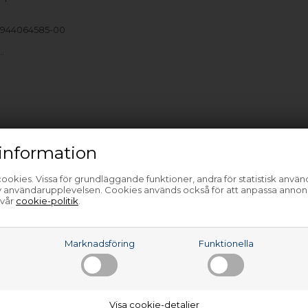
 944064585-00
…
information
ookies. Vissa för grundläggande funktioner, andra för statistisk anvä
av användarupplevelsen. Cookies används också för att anpassa annon
 vår
cookie-politik
.
a
Marknadsföring
Funktionella
Visa cookie-detaljer