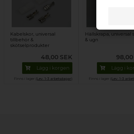
Kabelskor, universal
Hällskrapa, universal 
tillbehör &
& ugn
skötselprodukter
48,00
SEK
98,00
Lägg i korgen
Lägg i k
Finns i lager
(Lev. 1-3 arbetsdagar)
Finns i lager
(Lev. 1-3 arbe