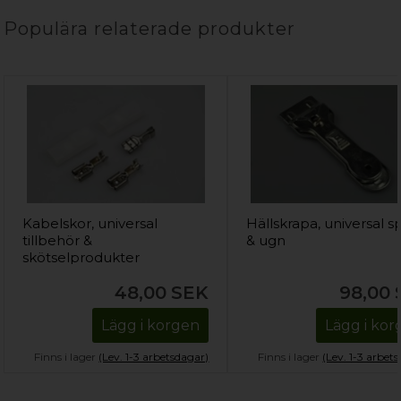
Populära relaterade produkter
Kabelskor, universal
Hällskrapa, universal sp
tillbehör &
& ugn
skötselprodukter
48,00
SEK
98,00
Lägg i korgen
Lägg i ko
Finns i lager
(Lev. 1-3 arbetsdagar)
Finns i lager
(Lev. 1-3 arbet