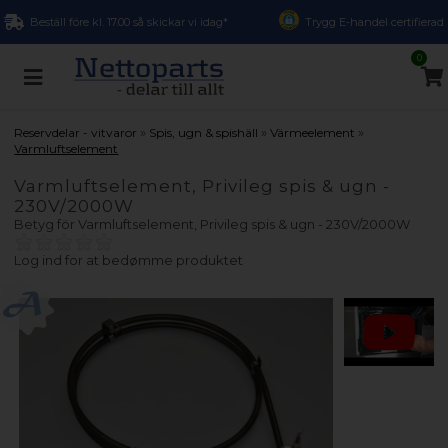
Beställ före kl. 17.00 så skickar vi idag*
Trygg E-handel certifierad
0
»
»
»
Reservdelar - vitvaror
Spis, ugn & spishäll
Värmeelement
Varmluftselement
Varmluftselement, Privileg spis & ugn -
230V/2000W
Betyg för
Varmluftselement, Privileg spis & ugn - 230V/2000W
Log ind for at bedømme produktet