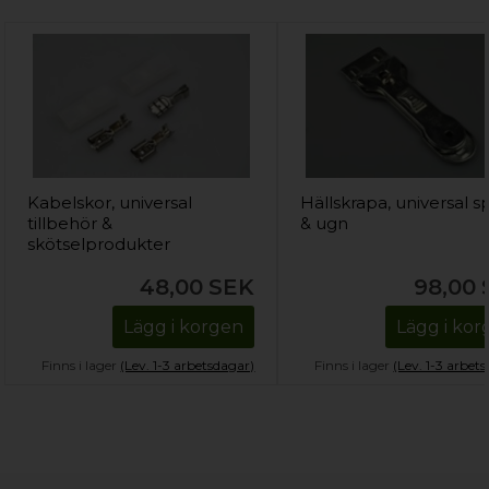
Kabelskor, universal
Hällskrapa, universal sp
tillbehör &
& ugn
skötselprodukter
48,00
SEK
98,00
Lägg i korgen
Lägg i ko
Finns i lager
(Lev. 1-3 arbetsdagar)
Finns i lager
(Lev. 1-3 arbet