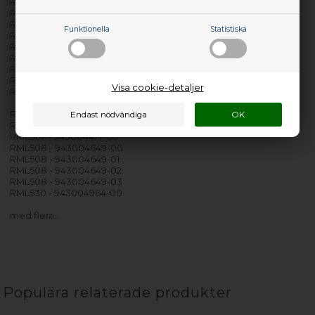
RMK515 - 943004090-02
RMK515 - 943004090-03
RMK517 - 943004476-00
Funktionella
Statistiska
RMK518 - 943004648-00
RMK528 - 943004753-00
RMK528 - 943004753-01
RMK528 - 943004753-02
RMK528 - 943004753-03
Visa cookie-detaljer
RMK550 - 943004967-00
RML505 - 943004096-01
RML505 - 943004096-02
RML507 - 943004477-00
RML508 - 943004649-00
RML508 - 943004649-01
RML508 - 943004649-02
RML508 - 943004649-03
RML530 - 943004964-00
med flera…
Populära relaterade produkter