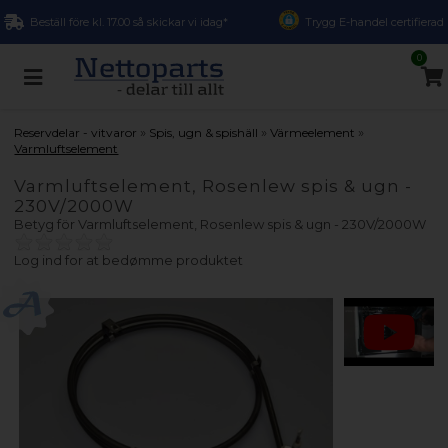
Beställ före kl. 17.00 så skickar vi idag*
Trygg E-handel certifierad
0
»
»
»
Reservdelar - vitvaror
Spis, ugn & spishäll
Värmeelement
Varmluftselement
Varmluftselement, Rosenlew spis & ugn -
230V/2000W
Betyg för
Varmluftselement, Rosenlew spis & ugn - 230V/2000W
Log ind for at bedømme produktet