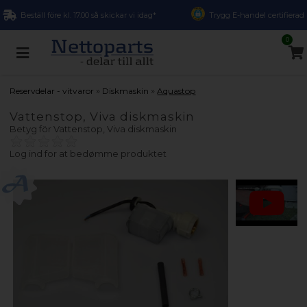
Beställ före kl. 17.00 så skickar vi idag*
Trygg E-handel certifierad
0
»
»
Reservdelar - vitvaror
Diskmaskin
Aquastop
Vattenstop, Viva diskmaskin
Betyg för
Vattenstop, Viva diskmaskin
Log ind for at bedømme produktet