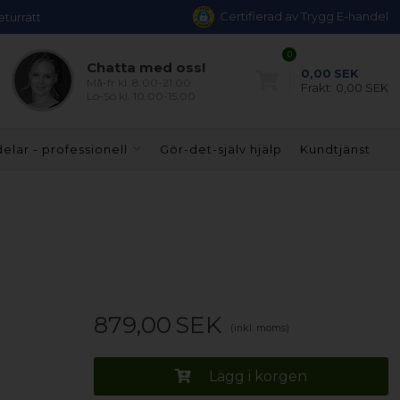
Certifierad av Trygg E-handel
eturrätt
0
Chatta med oss!
0,00
SEK
Må-fr kl. 8.00-21.00
Frakt:
0,00 SEK
Lö-Sö kl. 10.00-15.00
elar - professionell
Gör-det-själv hjälp
Kundtjänst
879,00
SEK
(inkl. moms)
Lägg i korgen