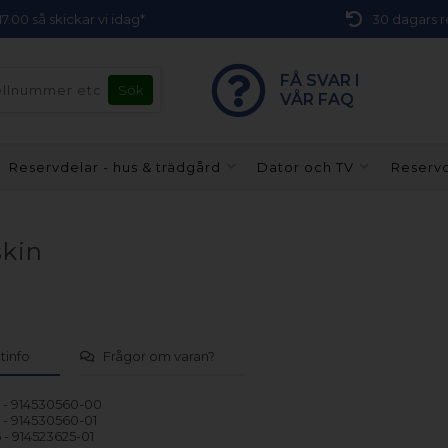
 17.00 så skickar vi idag*
30 dagars r
FÅ SVAR I
VÅR FAQ
Reservdelar - hus & trädgård
Dator och TV
Reservd
skin
tinfo
Frågor om varan?
- 914530560-00
- 914530560-01
- 914523625-01