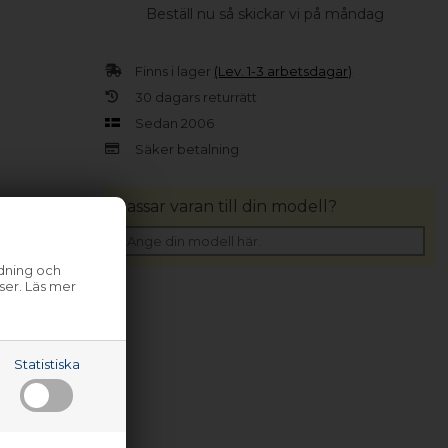
Beställ nu så skickar vi på måndag
Finns i lager
(Lev. 1-3 arbetsdagar)
30 dagars returrätt
Sedan 2006
Säker betalning
Passar varan till din modell?
ndning och
ser. Läs mer
Statistiska