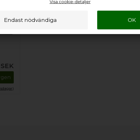
Visa cookie-detaljer
SEK
orgen
tsdagar)