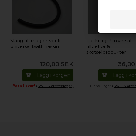
Slang till magnetventil,
Packning, Universal
universal tvättmaskin
tillbehör &
skötselprodukter
120,00
SEK
36,00
Lägg i korgen
Lägg i k
Bara 1 kvar!
(Lev. 1-3 arbetsdagar)
Finns i lager
(Lev. 1-3 arbe