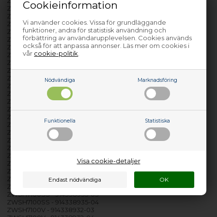
ZWSE7120V - 914339120-04
Cookieinformation
ZWSE7120V - 914339120-05
ZWSE7120V - 914339121-03
Vi använder cookies. Vissa för grundläggande
ZWSE7120V - 914339121-04
funktioner, andra för statistisk användning och
ZWSE7120V - 914339121-05
förbättring av användarupplevelsen. Cookies används
ZWSF7100SS - 914339139-02
också för att anpassa annonser. Läs mer om cookies i
ZWSF7100SS - 914339139-03
vår
cookie-politik
.
ZWSG6101V - 914339083-02
ZWSG6101V - 914339083-03
ZWSG6101V - 914339090-02
ZWSG6101V - 914339090-03
Nödvändiga
Marknadsföring
ZWSG6120V - 914338851-02
ZWSG6120V - 914338851-03
ZWSG6120V - 914338851-04
ZWSG7101V - 914339128-03
ZWSG7101V - 914339128-04
Funktionella
Statistiska
ZWSG7101VS - 914339130-03
ZWSG7101VS - 914339130-04
ZWSG7121V - 914339129-02
ZWSG7121V - 914339129-03
ZWSG7121V - 914339129-04
Visa cookie-detaljer
ZWSG7121VS - 914339131-02
ZWSG7121VS - 914339131-04
ZWSH6100V - 914338819-05
ZWSH7100SS - 914338935-02
ZWSH7100SS - 914338935-03
ZWSH7100SS - 914338935-04
ZWSH7100V - 914338932-03