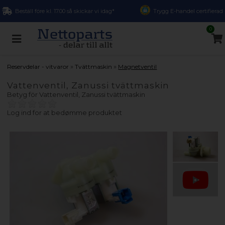
Beställ före kl. 17.00 så skickar vi idag*
Trygg E-handel certifierad
0
»
»
Reservdelar - vitvaror
Tvättmaskin
Magnetventil
Vattenventil, Zanussi tvättmaskin
Betyg för
Vattenventil, Zanussi tvättmaskin
Log ind for at bedømme produktet