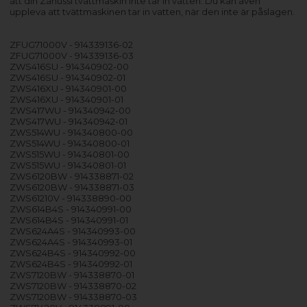
att din Zanussi tvättmaskin inte tar in vatten. Du kan även
uppleva att tvättmaskinen tar in vatten, när den inte är påslagen.
ZFUG71000V - 914339136-02
ZFUG71000V - 914339136-03
ZWS416SU - 914340902-00
ZWS416SU - 914340902-01
ZWS416XU - 914340901-00
ZWS416XU - 914340901-01
ZWS417WU - 914340942-00
ZWS417WU - 914340942-01
ZWS514WU - 914340800-00
ZWS514WU - 914340800-01
ZWS515WU - 914340801-00
ZWS515WU - 914340801-01
ZWS6120BW - 914338871-02
ZWS6120BW - 914338871-03
ZWS61210V - 914338890-00
ZWS614B4S - 914340991-00
ZWS614B4S - 914340991-01
ZWS624A4S - 914340993-00
ZWS624A4S - 914340993-01
ZWS624B4S - 914340992-00
ZWS624B4S - 914340992-01
ZWS7120BW - 914338870-01
ZWS7120BW - 914338870-02
ZWS7120BW - 914338870-03