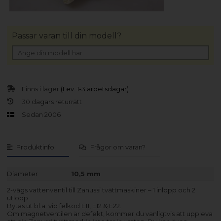
Passar varan till din modell?
Finns i lager
(Lev. 1-3 arbetsdagar)
30 dagars returrätt
Sedan 2006
Produktinfo
Frågor om varan?
Diameter
10,5 mm
2-vägs vattenventil till Zanussi tvättmaskiner – 1 inlopp och 2
utlopp.
Bytas ut bl.a. vid felkod E11, E12 & E22.
Om magnetventilen är defekt, kommer du vanligtvis att uppleva