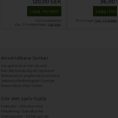
120,00
SEK
36,00
Lägg i korgen
Lägg i ko
Förhandsbeställa
Finns i lager
(Lev. 1-3 arbet
(Lev. 3-5 arbetsdagar.
Läs mer
)
Användbara länkar
Hur gammal är min vitvara?
Kan det betala sig att reparera?
Reklamation angående poolrobot
Vattnets hårdhetsgrad i Sverige
Reservdelar efter märke
Gör det själv-hjälp
Felkoder - Sök efter kod
Felsökning - Sök efter fel
Videoguider - Så här gör du