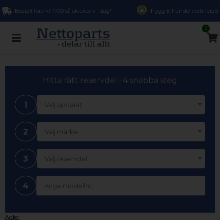
Beställ före kl. 17.00 så skickar vi idag*
Trygg E-handel certifierad
0
Hitta rätt reservdel i 4 snabba steg
1
Välj apparat
2
Välj märke
3
Välj reservdel
4
Adler