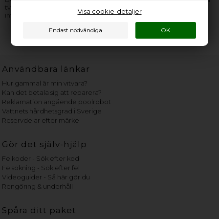
tveka inte med att
kontakta oss
. Kom ihåg att ge så mycket
Visa cookie-detaljer
information som möjligt från
typskylten
.
Användbara länkar
Hur gammal är min vitvara?
Kan det betala sig att reparera?
Reklamation angående poolrobot
Vattnets hårdhetsgrad i Sverige
Reservdelar efter märke
Gör det själv-hjälp
Felkoder - Sök efter kod
Felsökning - Sök efter fel
Videoguider - Så här gör du
Rengöring & underhåll
Spåra ditt paket