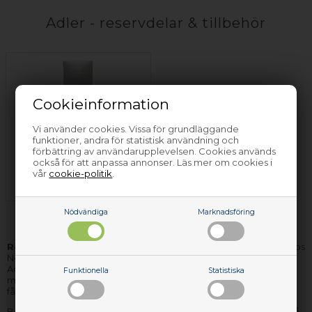
Adler - reservdelar & tillbehör
Cookieinformation
Vi använder cookies. Vissa för grundläggande
funktioner, andra för statistisk användning och
förbättring av användarupplevelsen. Cookies används
också för att anpassa annonser. Läs mer om cookies i
Restaurangdiskmaskin
vår
cookie-politik
.
Adler
Nödvändiga
Marknadsföring
Reservdelar och tillbehör till Adler
hårda vitvaror hittar du hos
Nettoparts. Vi har ett stort lager av reservdelar för nästan alla
Adler apparater, och de delar vi inte har på lager, kan vi för det
Funktionella
Statistiska
mesta få hem, så snabbt, att du inte behöver vänta mer än några
få dagar på leveransen.
Behöver du hjälp til att hitta rätt reservdel till din Adler apparat, så