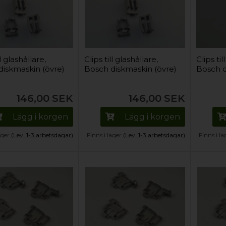
ll glashållare,
Clips till glashållare,
Clips til
diskmaskin (övre)
Bosch diskmaskin (övre)
Bosch d
146,00
SEK
146,00
SEK
Lägg i korgen
Lägg i korgen
lager
(Lev. 1-3 arbetsdagar)
Finns i lager
(Lev. 1-3 arbetsdagar)
Finns i l