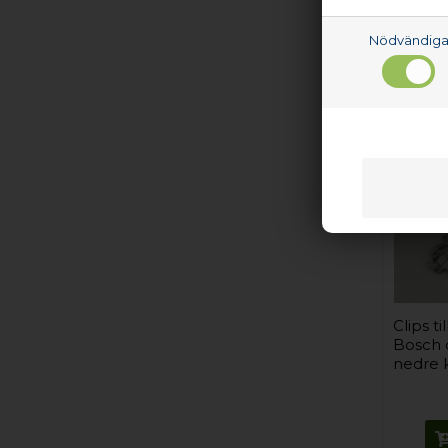
Nödvändig
Clips til
Bosch d
nedre 