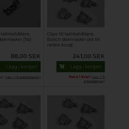
l tallrikshållare,
Clips till tallrikshållare,
iskmaskin (1st)
Bosch diskmaskin (kit till
nedre korg)
88,00
SEK
241,00
SEK
Lägg i korgen
Lägg i korgen
Bara 1 kvar!
(Lev. 1-3
ager
(Lev. 1-3 arbetsdagar)
arbetsdagar)