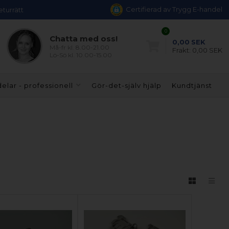
Certifierad av Trygg E-handel
eturrätt
0
Chatta med oss!
0,00
SEK
Må-fr kl. 8.00-21.00
Frakt:
0,00 SEK
Lö-Sö kl. 10.00-15.00
elar - professionell
Gör-det-själv hjälp
Kundtjänst