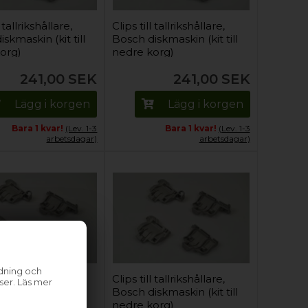
l tallrikshållare,
Clips till tallrikshållare,
skmaskin (kit till
Bosch diskmaskin (kit till
org)
nedre korg)
241,00
SEK
241,00
SEK
Lägg i korgen
Lägg i korgen
Bara 1 kvar!
(Lev. 1-3
Bara 1 kvar!
(Lev. 1-3
arbetsdagar)
arbetsdagar)
ndning och
l tallrikshållare,
Clips till tallrikshållare,
ser. Läs mer
skmaskin (kit till
Bosch diskmaskin (kit till
org)
nedre korg)