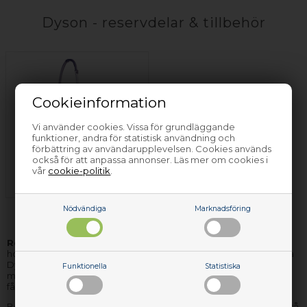
Dyson - reservdelar & tillbehör
Cookieinformation
Vi använder cookies. Vissa för grundläggande
funktioner, andra för statistisk användning och
förbättring av användarupplevelsen. Cookies används
också för att anpassa annonser. Läs mer om cookies i
Dammsugare
vår
cookie-politik
.
Dyson
Nödvändiga
Marknadsföring
Reservdelar och tillbehör till Dyson
hårda vitvaror hittar du
hos Nettoparts. Vi har ett stort lager av reservdelar för nästan alla
Dyson apparater, och de delar vi inte har på lager, kan vi för det
Funktionella
Statistiska
mesta få hem, så snabbt, att du inte behöver vänta mer än några
få dagar på leveransen.
Behöver du hjälp til att hitta rätt reservdel till din Dyson apparat, så