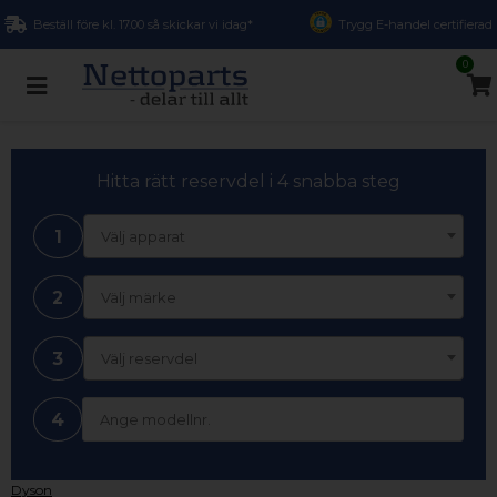
Beställ före kl. 17.00 så skickar vi idag*
Trygg E-handel certifierad
0
Hitta rätt reservdel i 4 snabba steg
1
Välj apparat
2
Välj märke
3
Välj reservdel
4
Dyson