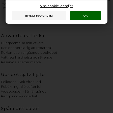
tveka inte med att
kontakta oss
. Kom ihåg att ge så mycket
Visa cookie-detaljer
information som möjligt från
typskylten
.
Användbara länkar
Hur gammal är min vitvara?
Kan det betala sig att reparera?
Reklamation angående poolrobot
Vattnets hårdhetsgrad i Sverige
Reservdelar efter märke
Gör det själv-hjälp
Felkoder - Sök efter kod
Felsökning - Sök efter fel
Videoguider - Så här gör du
Rengöring & underhåll
Spåra ditt paket