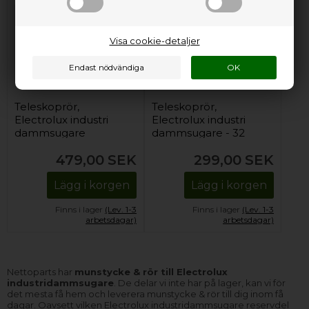
Visa cookie-detaljer
Teleskoprör,
Teleskoprör,
Electrolux industri
Electrolux industri
dammsugare
dammsugare - 32
mm
479,00
SEK
299,00
SEK
Lägg i korgen
Lägg i korgen
Finns i lager
(Lev. 1-3
Finns i lager
(Lev. 1-3
arbetsdagar)
arbetsdagar)
Nettoparts har
munstycke & rör till Electrolux
industridammsugare
. De delar vi inte har på lager, kan vi för
det mesta få hem och leverera munstycke & rör till dig inom få
dagar. Oavsett vilken Electrolux industridammsugare reservdel