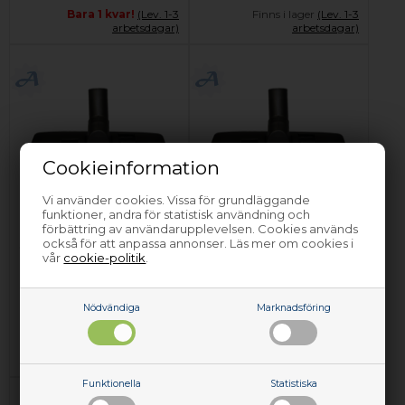
Bara 1 kvar!
(Lev. 1-3
Finns i lager
(Lev. 1-3
arbetsdagar)
arbetsdagar)
Cookieinformation
Vi använder cookies. Vissa för grundläggande
Munstycke,
Munstycke,
funktioner, andra för statistisk användning och
Electrolux industri
Electrolux industri
förbättring av användarupplevelsen. Cookies används
också för att anpassa annonser. Läs mer om cookies i
dammsugare - 32
dammsugare - 32
vår
cookie-politik
.
mm
mm
299,00
SEK
299,00
SEK
Nödvändiga
Marknadsföring
Lägg i korgen
Lägg i korgen
Finns i lager
(Lev. 1-3
Finns i lager
(Lev. 1-3
arbetsdagar)
arbetsdagar)
Funktionella
Statistiska