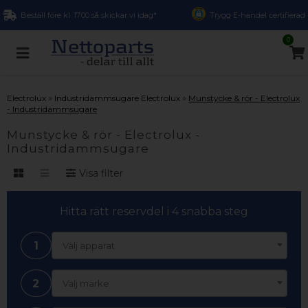
Beställ före kl. 17.00 så skickar vi idag*
Trygg E-handel certifierad
0
»
»
Electrolux
Industridammsugare Electrolux
Munstycke & rör - Electrolux
- Industridammsugare
Munstycke & rör - Electrolux -
Industridammsugare
Visa filter
Hitta rätt reservdel i 4 snabba steg
1
Välj apparat
2
Välj märke