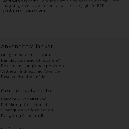
kontakta oss
gärna - vi är redo att hjälpa och vägleda dig! Kom
ihåg att ge så mycket information som möjligt från FAR
tvättmaskin typskylten
.
Användbara länkar
Hur gammal är min vitvara?
Kan det betala sig att reparera?
Reklamation angående poolrobot
Vattnets hårdhetsgrad i Sverige
Reservdelar efter märke
Gör det själv-hjälp
Felkoder - Sök efter kod
Felsökning - Sök efter fel
Videoguider - Så här gör du
Rengöring & underhåll