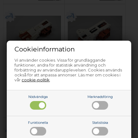
Cookieinformation
Vi använder cookies. Vissa för grundläggande
Lucklås, FAR
Lucklås, FAR
funktioner, andra för statistisk användning och
tvättmaskin
tvättmaskin
förbättring av användarupplevelsen. Cookies används
också för att anpassa annonser. Läs mer om cookies i
vår
cookie-politik
.
449,00
SEK
569,00
SEK
Lägg i korgen
Lägg i korgen
Nödvändiga
Marknadsföring
Förhandsbeställa
Finns i lager
(Lev. 1-3
(Lev. 3-5 arbetsdagar.
Läs mer
)
arbetsdagar)
Funktionella
Statistiska