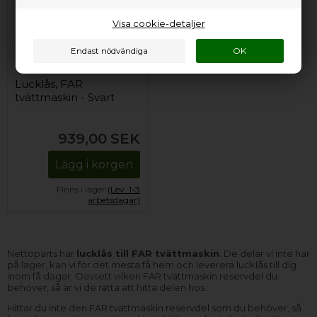
Visa cookie-detaljer
Lucklås, FAR
tvättmaskin - Svart
939,00
SEK
Lägg i korgen
Finns i lager
(Lev. 1-3
arbetsdagar)
Nettoparts har
lucklås till FAR tvättmaskin
. De delar vi inte har
på lager, kan vi för det mesta få hem och leverera lucklås till dig
inom få dagar. Oavsett vilken FAR tvättmaskin reservdel du
behöver, så är vi de rätta att hitta delen hos.
Hittar du inte den FAR tvättmaskin reservdel som du behöver, så