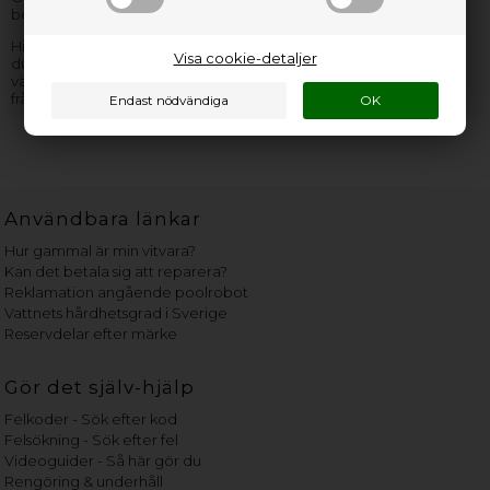
behöver, så är vi de rätta att hitta delen hos.
Hittar du inte den Hanning restaurangdiskmaskin reservdel som
Visa cookie-detaljer
du behöver, så
kontakta oss
gärna – vi är redo att hjälpa och
vägleda dig! Kom ihåg att ge så mycket information som möjligt
från Hanning
restaurangdiskmaskin typskylten
.
Användbara länkar
Hur gammal är min vitvara?
Kan det betala sig att reparera?
Reklamation angående poolrobot
Vattnets hårdhetsgrad i Sverige
Reservdelar efter märke
Gör det själv-hjälp
Felkoder - Sök efter kod
Felsökning - Sök efter fel
Videoguider - Så här gör du
Rengöring & underhåll