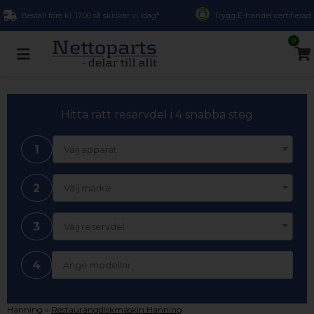
Beställ före kl. 17.00 så skickar vi idag*
Trygg E-handel certifierad
0
Hitta rätt reservdel i 4 snabba steg
1
Välj apparat
2
Välj märke
3
Välj reservdel
4
»
Hanning
Restaurangdiskmaskin Hanning