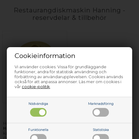
Restaurangdiskmaskin Hanning -
reservdelar & tillbehör
Cookieinformation
Vi använder cookies. Vissa för grundläggande
funktioner, andra för statistisk användning och
förbättring av användarupplevelsen. Cookies används
Omloppspump -
också för att anpassa annonser. Läs mer om cookies i
Hanning -
vår
cookie-politik
.
Restaurangdiskmaskin
Nödvändiga
Marknadsföring
Här hittar du ett av Nordens största urval av
reservdelar till
Hanning restaurangdiskmaskin
. De delar vi inte har på lager,
Funktionella
Statistiska
kan vi för det mesta få hem och leverera till dig inom få dagar.
Oavsett vilken Hanning restaurangdiskmaskin reservdel du