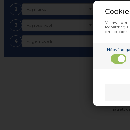
2
Cookie
Välj märke
Damms
Vi använder c
3
Välj reservdel
förbättring 
Nilfisk 
om cookies i
damms
4
Nödvändig
Nettopart
dammsugarp
Hittar du 
ihåg att g