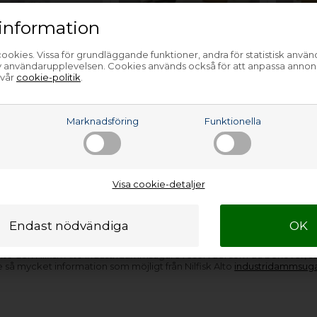
information
ugarpåsar,
Dammsugarpåsar,
Dammsu
ookies. Vissa för grundläggande funktioner, andra för statistisk anvä
av användarupplevelsen. Cookies används också för att anpassa annon
Alto industri
Nilfisk Alto industri
Nilfisk 
 vår
cookie-politik
.
ugare
dammsugare
damms
201,00
SEK
415,00
SEK
a
Marknadsföring
Funktionella
Lägg i korgen
Lägg i korgen
Bara 1 kvar!
(Lev. 1-3
Förhandsbeställa
Finns i l
arbetsdagar)
(Lev. 3-5 arbetsdagar.
Läs mer
)
Visa cookie-detaljer
s har
dammsugarpåsar till Nilfisk Alto industridammsugare
. D
åsar till dig inom få dagar. Oavsett vilken Nilfisk Alto industridammsu
inte den Nilfisk Alto industridammsugare reservdel som du behöver, s
e så mycket information som möjligt från Nilfisk Alto
industridammsuga