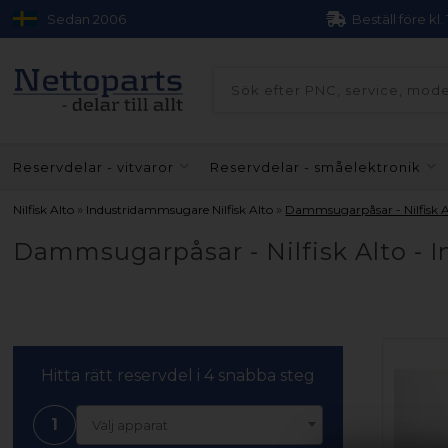
Sedan 2006
Beställ före kl.
Reservdelar - vitvaror
Reservdelar - småelektronik
»
»
Nilfisk Alto
Industridammsugare Nilfisk Alto
Dammsugarpåsar - Nilfisk 
Dammsugarpåsar - Nilfisk Alto -
Hitta rätt reservdel i 4 snabba steg
1
Välj apparat