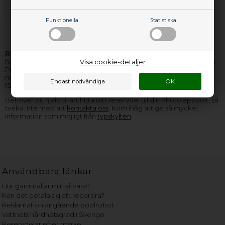
Tvättmaskin Philco
Funktionella
Statistiska
Reservdelar och tillbehör till Philco
hårda vitvaror hittar du
hos Nettoparts. Vi har ett stort lager av reservdelar för nästan alla
Visa cookie-detaljer
Philco apparater, och de delar vi inte har på lager, kan vi för det
mesta få hem, så snabbt, att du inte behöver vänta mer än några
få dagar på leveransen.
Behöver du hjälp til att hitta rätt reservdel till din Philco apparat, så
tveka inte med att
kontakta oss
. Kom ihåg att ge så mycket
information som möjligt från
typskylten
.
Användbara länkar
Hur gammal är min vitvara?
Kan det betala sig att reparera?
Reklamation angående poolrobot
Vattnets hårdhetsgrad i Sverige
Reservdelar efter märke