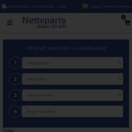
Beställ före kl. 17.00 så skickar vi idag*
Trygg E-handel certifierad
0
Hitta rätt reservdel i 4 snabba steg
1
Välj apparat
2
Välj märke
3
Välj reservdel
4
Philco