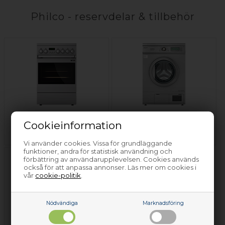
Philco - reservdelar & tillbehör
Spis, ugn & spishäll
Cookieinformation
Philco
Torktumlare Philco
Vi använder cookies. Vissa för grundläggande
funktioner, andra för statistisk användning och
förbättring av användarupplevelsen. Cookies används
också för att anpassa annonser. Läs mer om cookies i
vår
cookie-politik
.
Nödvändiga
Marknadsföring