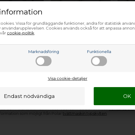
information
l, Polar
Remskiva, Polar
Remskiv
ookies. Vissa för grundläggande funktioner, andra för statistisk anvä
av användarupplevelsen. Cookies används också för att anpassa annon
askin
tvättmaskin
tvättma
 vår
cookie-politik
.
609,00
SEK
687,00
SEK
a
Marknadsföring
Funktionella
Lägg i korgen
Lägg i korgen
Bara 1 kvar!
(Lev. 1-3
lager
(Lev. 1-3 arbetsdagar)
arbetsdagar)
Visa cookie-detaljer
s har
remhjul till Polar tvättmaskin
. De delar vi inte har på lager,
sett vilken Polar tvättmaskin reservdel du behöver, så är vi de rätta at
inte den Polar tvättmaskin reservdel som du behöver, så
kontakta oss
formation som möjligt från Polar
tvättmaskin typskylten
.