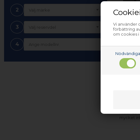
2
Cookie
Välj märke
Remhju
Vi använder c
3
Välj reservdel
förbättring 
tvättm
om cookies i
4
Nödvändig
Finns i 
Nettopart
dagar. Oav
Hittar du 
mycket in