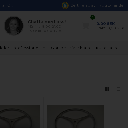
Certifierad av Trygg E-handel
eturrätt
0
Chatta med oss!
0,00
SEK
Må-fr kl. 8.00-21.00
Frakt:
0,00 SEK
Lö-Sö kl. 10.00-15.00
elar - professionell
Gör-det-själv hjälp
Kundtjänst