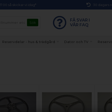
 17.00 så skickar vi idag*
30 dagars r
FÅ SVAR I
VÅR FAQ
Reservdelar - hus & trädgård
Dator och TV
Reservd