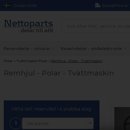
Sedan 2006
Beställ före kl.
Reservdelar - vitvaror
Reservdelar - småelektronik
»
»
Polar
Tvättmaskin Polar
Remhjul - Polar - Tvättmaskin
Remhjul - Polar - Tvättmaskin
Hitta rätt reservdel i 4 snabba steg
1
Välj apparat