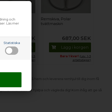
a, Polar
Remskiva, Polar
ndning och
ser. Läs mer
skin
tvättmaskin
687,00
SEK
687,00
SEK
Statistiska
Lägg i korgen
Lägg i korgen
Bara 1 kvar!
(Lev. 1-3
Bara 1 kvar!
(Lev. 1-3
arbetsdagar)
arbetsdagar)
 kan vi för det mesta få hem och leverera remhjul till dig inom få
t hitta delen hos.
gärna - vi är redo att hjälpa och vägleda dig! Kom ihåg att ge så