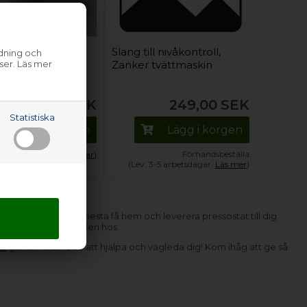
tat, Zanker
Slang till nivåkontroll,
ndning och
ser. Läs mer
skin (analog)
Zanker tvättmaskin
353,00
SEK
249,00
SEK
Statistiska
Lägg i korgen
Lägg i korgen
Förhandsbeställa
ager
(Lev. 1-3 arbetsdagar)
(Lev. 3-5 arbetsdagar.
Läs mer
)
lager, kan vi för det mesta få hem och leverera pressostat till dig
e rätta att hitta delen hos.
ss
gärna - vi är redo att hjälpa och vägleda dig! Kom ihåg att ge så