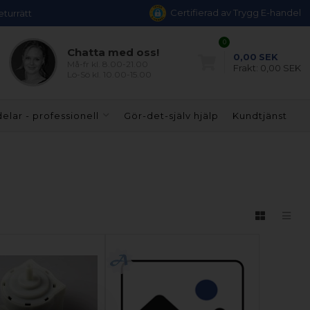
Certifierad av Trygg E-handel
eturrätt
0
Chatta med oss!
0,00
SEK
Må-fr kl. 8.00-21.00
Frakt:
0,00 SEK
Lö-Sö kl. 10.00-15.00
elar - professionell
Gör-det-själv hjälp
Kundtjänst