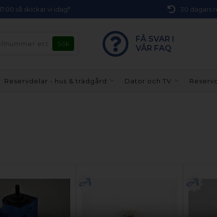
 17.00 så skickar vi idag*
30 dagars r
FÅ SVAR I
VÅR FAQ
Reservdelar - hus & trädgård
Dator och TV
Reservd