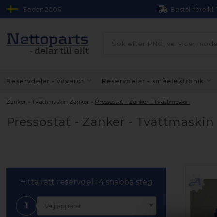
Sedan 2006
Beställ före kl.
Reservdelar - vitvaror
Reservdelar - småelektronik
»
»
Zanker
Tvättmaskin Zanker
Pressostat - Zanker - Tvättmaskin
Pressostat - Zanker - Tvättmaskin
Hitta rätt reservdel i 4 snabba steg
1
Välj apparat