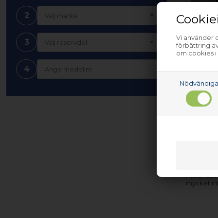
2
Cookie
Välj märke
Pressos
Vi använder c
3
Välj reservdel
förbättring 
tvättm
om cookies i
4
Nödvändig
Finns i 
Nettopart
inom få da
Hittar du
mycket in