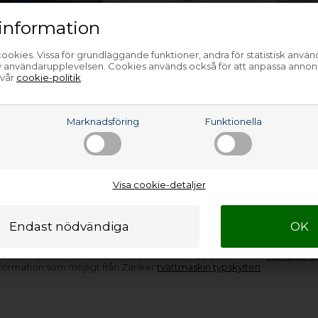
information
tat, Zanker
Pressostat, Zanker
Pressos
ookies. Vissa för grundläggande funktioner, andra för statistisk anvä
av användarupplevelsen. Cookies används också för att anpassa annon
askin
tvättmaskin
tvättma
 vår
cookie-politik
.
325,00
SEK
639,00
SEK
a
Marknadsföring
Funktionella
Lägg i korgen
Lägg i korgen
lager
(Lev. 1-3 arbetsdagar)
Finns i lager
(Lev. 1-3 arbetsdagar)
Finns i l
Visa cookie-detaljer
s har
pressostat till Zanker tvättmaskin
. De delar vi inte har på 
gar. Oavsett vilken Zanker tvättmaskin reservdel du behöver, så är vi d
 inte den Zanker tvättmaskin reservdel som du behöver, så
kontakta o
formation som möjligt från Zanker
tvättmaskin typskylten
.