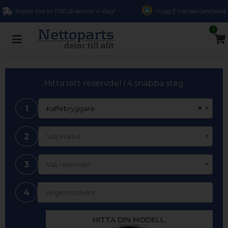
Beställ före kl. 17.00 så skickar vi idag*
Trygg E-handel certifierad
0
Hitta rätt reservdel i 4 snabba steg
1
×
Kaffebryggare
2
Välj märke
3
Välj reservdel
4
HITTA DIN MODELL.