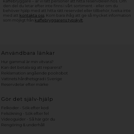
kaffebryggare – är vi rätt personer att hitta reservdelen hos. Om
den del du letar efter inte finns i vårt sortiment - eller om du
behöver hjälp med att hitta rätt reservdel eller tillbehör, tveka inte
med att
kontakta oss
. Kom bara ihåg att ge så mycket information
som möjligt från
kaffebryggarens typskylt
.
Användbara länkar
Hur gammal är min vitvara?
Kan det betala sig att reparera?
Reklamation angående poolrobot
Vattnets hårdhetsgrad i Sverige
Reservdelar efter märke
Gör det själv-hjälp
Felkoder - Sök efter kod
Felsökning - Sök efter fel
Videoguider - Så här gör du
Rengöring & underhåll