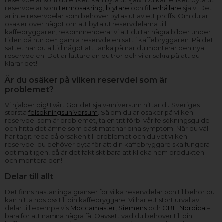
reservdelar som du enkelt kan byta ut själv. Du kan enkelt byta ut
reservdelar som
termosäkring
,
brytare
och
filterhållare
själv. Det
är inte reservdelar som behöver bytas ut av ett proffs. Om du är
osäker över något om att byta ut reservdelarna till
kaffebryggaren, rekommenderar vi att du tar några bilder under
tiden på hur den gamla reservdelen satt i kaffebryggaren. På det
sättet har du alltid något att tänka på när du monterar den nya
reservdelen. Det är lättare än du tror och vi är säkra på att du
klarar det!
Är du osäker på vilken reservdel som är
problemet?
Vi hjälper dig! I vårt Gör det själv-universum hittar du Sveriges
största
felsökningsuniversum
. Så om du är osäker på vilken
reservdel som är problemet, ta en titt förbi vår felsökningsguide
och hitta det ämne som bäst matchar dina symptom. När du väl
har tagit reda på orsaken till problemet och du vet vilken
reservdel du behöver byta för att din kaffebryggare ska fungera
optimalt igen, då är det faktiskt bara att klicka hem produkten
och montera den!
Delar till allt
Det finns nästan inga gränser för vilka reservdelar och tillbehör du
kan hitta hos oss till din kaffebryggare. Vi har ett stort urval av
delar till exempelvis
Moccamaster
,
Siemens
och
OBH Nordica
–
bara för att nämna några få. Oavsett vad du behöver till din