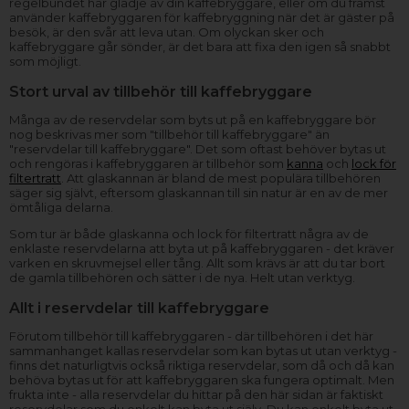
regelbundet har glädje av din kaffebryggare, eller om du främst
använder kaffebryggaren för kaffebryggning när det är gäster på
besök, är den svår att leva utan. Om olyckan sker och
kaffebryggare går sönder, är det bara att fixa den igen så snabbt
som möjligt.
Stort urval av tillbehör till kaffebryggare
Många av de reservdelar som byts ut på en kaffebryggare bör
nog beskrivas mer som "tillbehör till kaffebryggare" än
"reservdelar till kaffebryggare". Det som oftast behöver bytas ut
och rengöras i kaffebryggaren är tillbehör som
kanna
och
lock för
filtertratt
. Att glaskannan är bland de mest populära tillbehören
säger sig självt, eftersom glaskannan till sin natur är en av de mer
ömtåliga delarna.
Som tur är både glaskanna och lock för filtertratt några av de
enklaste reservdelarna att byta ut på kaffebryggaren - det kräver
varken en skruvmejsel eller tång. Allt som krävs är att du tar bort
de gamla tillbehören och sätter i de nya. Helt utan verktyg.
Allt i reservdelar till kaffebryggare
Förutom tillbehör till kaffebryggaren - där tillbehören i det här
sammanhanget kallas reservdelar som kan bytas ut utan verktyg -
finns det naturligtvis också riktiga reservdelar, som då och då kan
behöva bytas ut för att kaffebryggaren ska fungera optimalt. Men
frukta inte - alla reservdelar du hittar på den här sidan är faktiskt