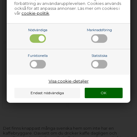
förbättring av användarupplevelsen. Cookies används
också för att anpassa annonser. Läs mer om cookies i
vår
cookie-politik
.
Vattenutlopp
Värmeelement
Nödvändiga
Marknadsföring
Funktionella
Statistiska
Visa cookie-detaljer
Tillbehör &
skötselprodukter
Övriga delar
Det finns knappast många svenska hem som inte har en
kaffebryggare. Oavsett om du dricker kaffe dagligen och