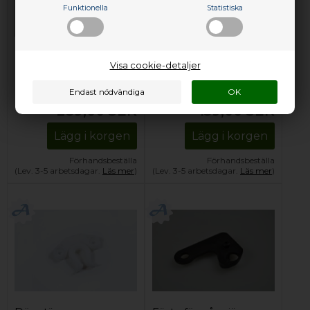
Funktionella
Statistiska
Dörrstopp, Rosenlew
Dörrstopp, Vestfrost
Visa cookie-detaljer
kyl och frys (höger)
kyl och frys
289,00
SEK
159,00
SEK
Lägg i korgen
Lägg i korgen
Förhandsbeställa
Förhandsbeställa
(Lev. 3-5 arbetsdagar.
Läs mer
)
(Lev. 3-5 arbetsdagar.
Läs mer
)