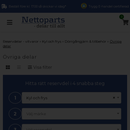
Beställ före kl. 17.00 så skickar vi idag*
Trygg E-handel certifierad
0
»
»
»
Reservdelar - vitvaror
Kyl och frys
Dörrgångjärn & tillbehör
Övriga
delar
Övriga delar
Visa filter
Hitta rätt reservdel i 4 snabba steg
1
×
Kyl och frys
2
Välj märke
3
Välj reservdel