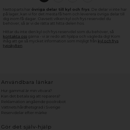
Nettoparts har
övriga delar till kyl och frys
. De delar vi inte har
på lager, kan vi för det mesta få hem och leverera övriga delar till
dig inom få dagar. Oavsett vilken kyl och frys reservdel du
behöver, så är vi de rätta att hitta delen hos.
Hittar du inte den kyl och frys reservdel som du behöver, så
kontakta oss
gärna - vi är redo att hjälpa och vägleda dig! Kom
ihåg att ge så mycket information som möjligt från
kyl och frys
typskylten
.
Användbara länkar
Hur gammal är min vitvara?
Kan det betala sig att reparera?
Reklamation angående poolrobot
Vattnets hårdhetsgrad i Sverige
Reservdelar efter märke
Gör det själv-hjälp