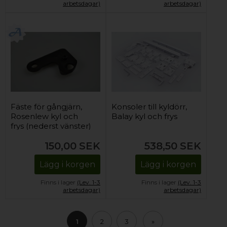
arbetsdagar)
arbetsdagar)
Fäste för gångjärn,
Konsoler till kyldörr,
Rosenlew kyl och
Balay kyl och frys
frys (nederst vänster)
150,00
SEK
538,50
SEK
Lägg i korgen
Lägg i korgen
Finns i lager
(Lev. 1-3
Finns i lager
(Lev. 1-3
arbetsdagar)
arbetsdagar)
1
2
3
»