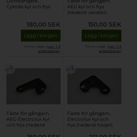
Dörrstängare,
Fäste för gångjärn,
Cylinda kyl och frys
AEG kyl och frys
(nederst vänster)
180,00
SEK
150,00
SEK
Lägg i korgen
Lägg i korgen
Finns i lager
(Lev. 1-3
Finns i lager
(Lev. 1-3
arbetsdagar)
arbetsdagar)
Fäste för gångjärn,
Fäste för gångjärn,
AEG-Electrolux kyl
Electrolux kyl och
och frys (nederst
frys (nederst höger)
vänster)