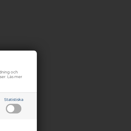
ndning och
ser. Läs mer
Statistiska