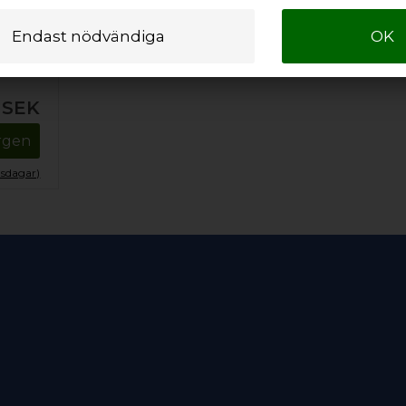
l
m
SEK
orgen
tsdagar)