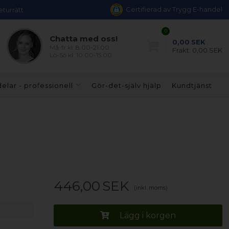
Certifierad av Trygg E-handel
eturrätt
0
Chatta med oss!
0,00
SEK
Må-fr kl. 8.00-21.00
Frakt:
0,00 SEK
Lö-Sö kl. 10.00-15.00
elar - professionell
Gör-det-själv hjälp
Kundtjänst
446,00
SEK
(inkl. moms)
Lägg i korgen