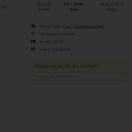
Beställ
11
t
:
10
m.
:
så skickar vi
 att
innan
58
s.
idag
Finns i lager
(Lev. 1-3 arbetsdagar)
30 dagars returrätt
Sedan 2006
Säker betalning
Passar varan till din modell?