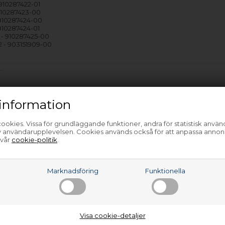
910287422-01
910287423-00
910287424-00
910287424-01
- 910287425-00
 - 903151909-00
…
information
ookies. Vissa för grundläggande funktioner, andra för statistisk anvä
av användarupplevelsen. Cookies används också för att anpassa annon
 vår
cookie-politik
.
a
Marknadsföring
Funktionella
Visa cookie-detaljer