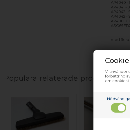
AP4040 - 
AP4041 - 
AP4042 - 
AP4042 - 
AP40ECO 
ASC69FD2
med flera
Cookie
Vi använder c
Populära relaterade produkter
förbättring 
om cookies i
Nödvändig