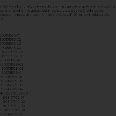
 AEG kombimunstycke kan du dammsuga både golv och mattor utan
ta munstycke – regulera lätt med bara ett tryck på fotknappen.
 passar endast till modeller med produkt/PNC-nr. som räknas efter
ck.
903151535-01
 903151535-02
 903151535-03
 903151535-04
 903151578-00
 903151578-01
 903151528-01
 903151528-02
 903151528-03
 903151528-04
 903151529-01
 903151529-02
 903151529-03
 903151529-04
 - 903151555-00
- 903151702-01
- 903151702-02
- 903151707-00
- 903151709-00
910287422-00