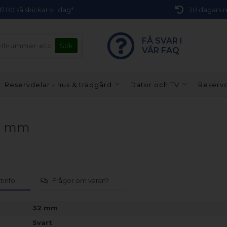
 17.00 så skickar vi idag*
30 dagars r
FÅ SVAR I
VÅR FAQ
Reservdelar - hus & trädgård
Dator och TV
Reservd
32 mm
tinfo
Frågor om varan?
32 mm
Svart