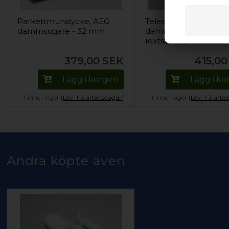
Parkettmunstycke, AEG
Teleskoprör, Universa
dammsugare - 32 mm
dammsugare - 35 m
(extra lång)
379,00
SEK
415,00
Lägg i korgen
Lägg i k
Finns i lager
(Lev. 1-3 arbetsdagar)
Finns i lager
(Lev. 1-3 arbe
Andra köpte även