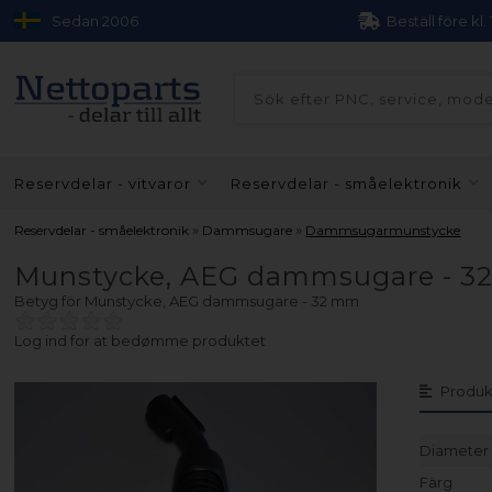
Sedan 2006
Beställ före kl.
Reservdelar - vitvaror
Reservdelar - småelektronik
»
»
Reservdelar - småelektronik
Dammsugare
Dammsugarmunstycke
Munstycke, AEG dammsugare - 
Betyg för
Munstycke, AEG dammsugare - 32 mm
Log ind for at bedømme produktet
Produk
Diameter
Färg